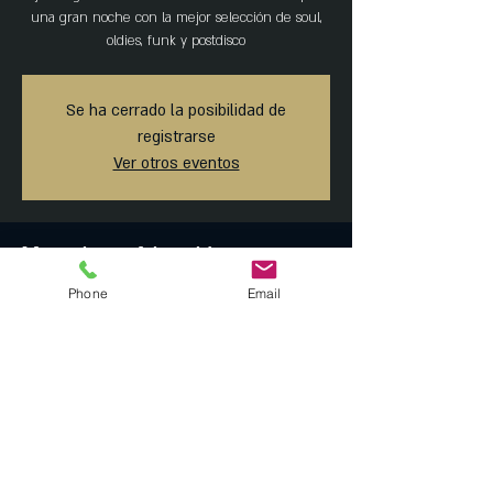
una gran noche con la mejor selección de soul,
oldies, funk y postdisco
Se ha cerrado la posibilidad de
registrarse
Ver otros eventos
Horario y ubicación
Phone
Email
20 sep 2019, 10:00 p.m. – 21 sep 2019, 1:45 a.m.
MAISON ARTEMISIA, Tonalá 23, Roma Norte,
Ciudad de México, CDMX, México
Compartir este evento