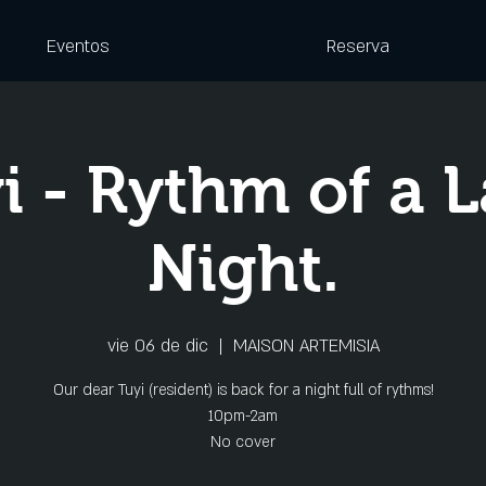
Eventos
Reserva
i - Rythm of a L
Night.
vie 06 de dic
  |  
MAISON ARTEMISIA
Our dear Tuyi (resident) is back for a night full of rythms!
10pm-2am
No cover