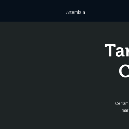
Artemisia
Ta
C
Cerramo
mar