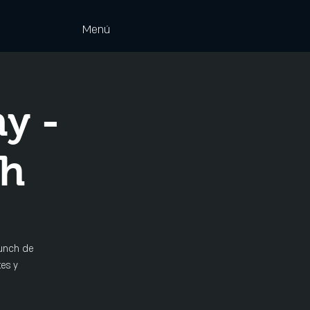
Menú
y -
ch
runch de
es y