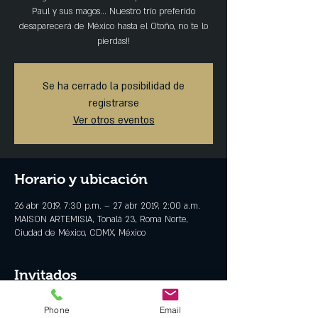
Paul y sus magos... Nuestro trío preferido
desaparecerá de México hasta el Otoño, no te lo
pierdas!!
Se ha cerrado la posibilidad de
registrarse
Ver otros eventos
Horario y ubicación
26 abr 2019, 7:30 p.m. – 27 abr 2019, 2:00 a.m.
MAISON ARTEMISIA, Tonalá 23, Roma Norte,
Ciudad de México, CDMX, México
Invitados
+1 otros invitados
Phone
Email