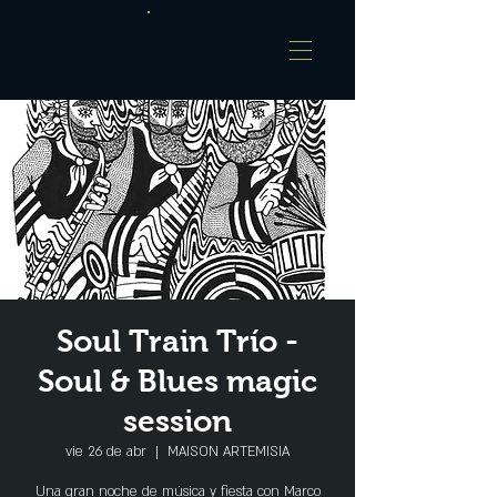
Soul Train Trío -
Soul & Blues magic
session
vie 26 de abr
  |  
MAISON ARTEMISIA
Una gran noche de música y fiesta con Marco