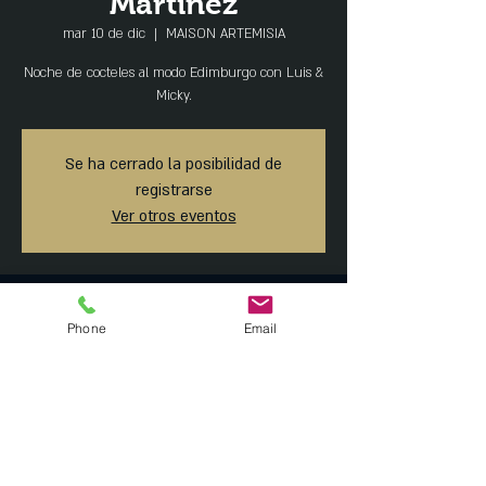
Martinez
mar 10 de dic
  |  
MAISON ARTEMISIA
Noche de cocteles al modo Edimburgo con Luis &
Micky.
Se ha cerrado la posibilidad de
registrarse
Ver otros eventos
Horario y ubicación
Phone
Email
10 dic 2019, 7:30 p.m. – 11 dic 2019, 1:45 a.m.
MAISON ARTEMISIA, Tonalá 23, Roma Norte,
Ciudad de México, CDMX, México