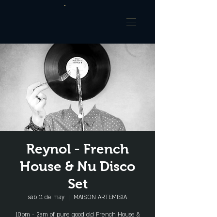
Reynol - French
House & Nu Disco
Set
sáb 11 de may
  |  
MAISON ARTEMISIA
10pm - 2am of pure good old French House &