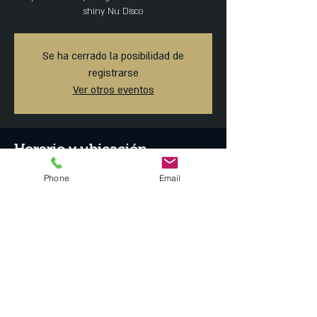
shiny Nu Disco
Se ha cerrado la posibilidad de
registrarse
Ver otros eventos
Horario y ubicación
11 may 2019, 7:30 p.m. – 12 may 2019, 1:45 a.m.
Phone
Email
MAISON ARTEMISIA, Tonalá 23, Roma Norte,
Ciudad de México, CDMX, México
Compartir este evento