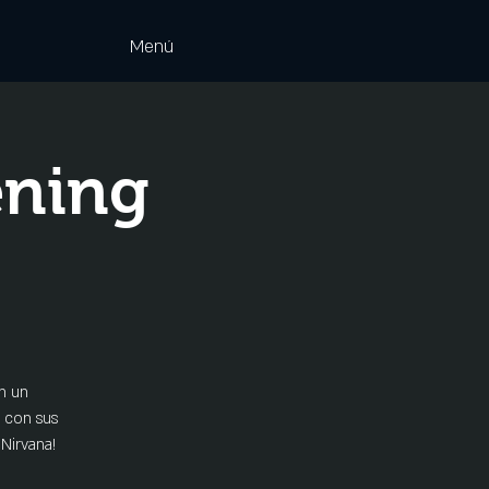
Menú
ening
en un
n con sus
Nirvana!