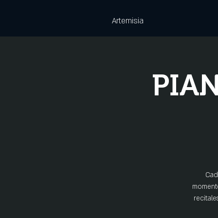
Artemisia
PIAN
Cada
momento 
recital