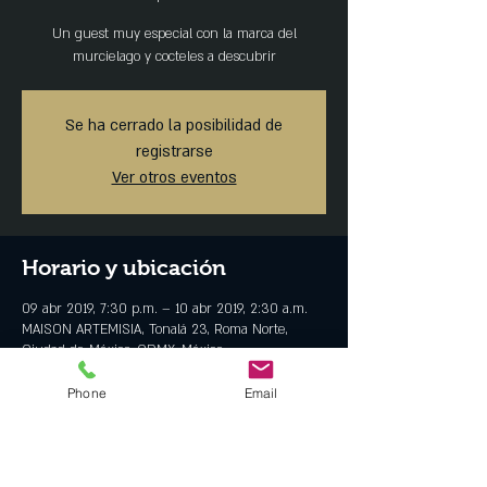
Un guest muy especial con la marca del
murcielago y cocteles a descubrir
Se ha cerrado la posibilidad de
registrarse
Ver otros eventos
Horario y ubicación
09 abr 2019, 7:30 p.m. – 10 abr 2019, 2:30 a.m.
MAISON ARTEMISIA, Tonalá 23, Roma Norte,
Ciudad de México, CDMX, México
Phone
Email
Invitados
Ver todos