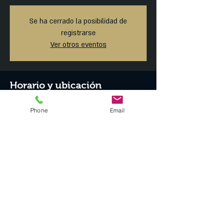
Se ha cerrado la posibilidad de
registrarse
Ver otros eventos
Horario y ubicación
07 jun 2019, 7:30 p.m. – 08 jun 2019, 8:30 p.m.
Phone
Email
MAISON ARTEMISIA, Tonalá 23, Roma Norte,
Ciudad de México, CDMX, México
Compartir este evento