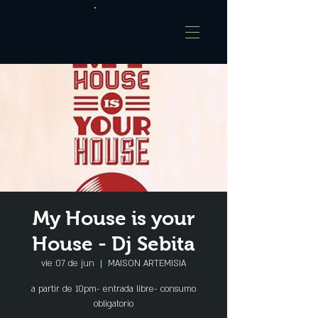
My House is your
House - Dj Sebita
vie 07 de jun
  |  
MAISON ARTEMISIA
a partir de 10pm- entrada libre- consumo
obligatorio