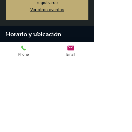
registrarse
Ver otros eventos
Horario y ubicación
05 abr 2019, 7:30 p.m. – 06 abr 2019, 2:00 a.m.
MAISON ARTEMISIA, Tonalá 23, Roma Norte,
Phone
Email
Ciudad de México, CDMX, México
Compartir este evento
© 2024 por @MaisonArtemisiamx