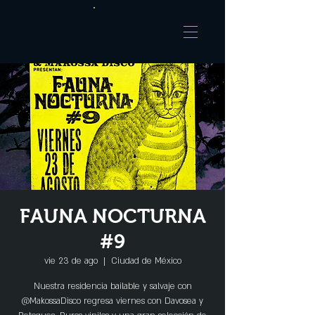
FAUNA NOCTURNA
#9
vie 23 de ago
  |  
Ciudad de México
Nuestra residencia bailable y salvaje con
@MakossaDisco regresa viernes con Davosea y