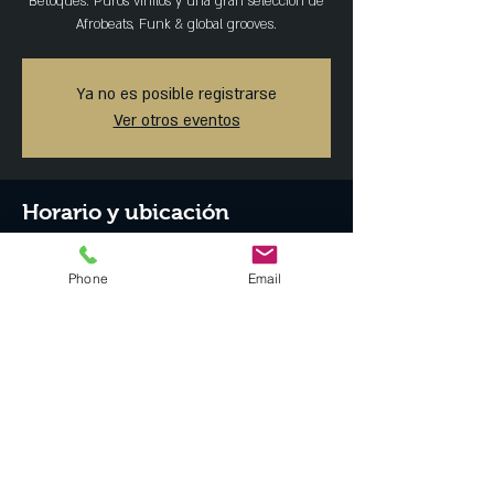
Betoques. Puros vinilos y una gran selección de
Afrobeats, Funk & global grooves.
Ya no es posible registrarse
Ver otros eventos
Horario y ubicación
23 ago 2024, 9:30 p.m. – 24 ago 2024, 1:30 a.m.
Ciudad de México, Tonalá 23, Roma Nte.,
Phone
Email
Cuauhtémoc, 06700 Ciudad de México, CDMX,
México
Compartir este evento