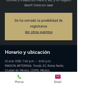
convivio y música con Piano y Voz, y un registro
libre!!! Como en casa!
Se ha cerrado la posibilidad de
registrarse
Ver otros eventos
Horario y ubicación
31 ene 2019, 7:40 p.m. – 11:40 p.m.
MAISON ARTEMISIA, Tonalá 23, Roma Norte,
Ciudad de México, CDMX, México
Phone
Email
Invitados
+4 otros invitados