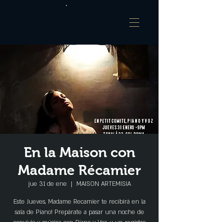
En la Maison con
Madame Récamier
jue 31 de ene
  |  
MAISON ARTEMISIA
Este Jueves, Madame Recamier te recibirá en la
sala de Piano! Prepárate a pasar una noche de