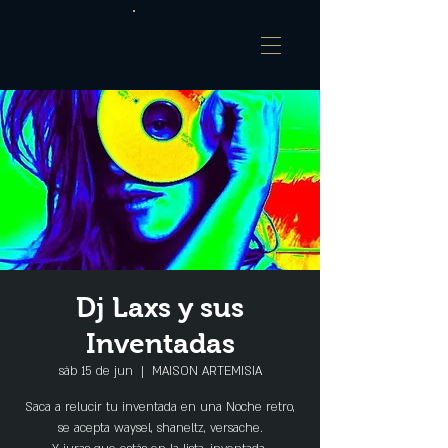
Dj Laxs y sus
Inventadas
sáb 15 de jun
  |  
MAISON ARTEMISIA
Saca a relucir tu inventada en una Noche retro,
se acepta waysel, shaneltz, versache.