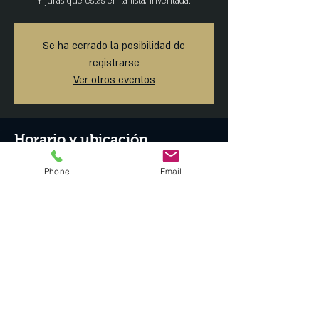
Y juras que estás en la lista, inventada.
Se ha cerrado la posibilidad de
registrarse
Ver otros eventos
Horario y ubicación
15 jun 2019, 7:00 p.m.
Phone
Email
MAISON ARTEMISIA, Tonalá 23, Roma Norte,
Ciudad de México, CDMX, México
Compartir este evento