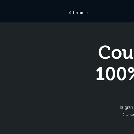
Artemisia
Couc
100%
la gran
Couco