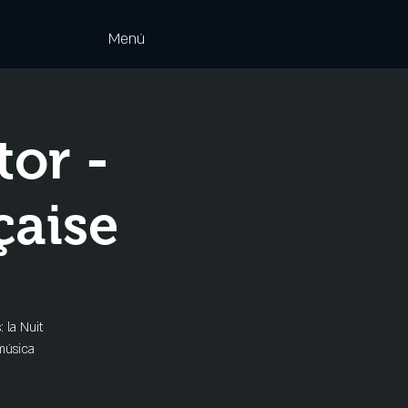
Menú
tor -
çaise
 la Nuit
música