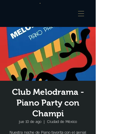
Club Melodrama -
Piano Party con
Champi
jue 10 de ago
  |  
Ciudad de México
Nuestra noche de Piano favorita con el genial