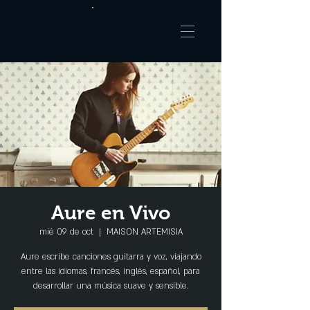
Aure en Vivo
mié 09 de oct
  |  
MAISON ARTEMISIA
Aure escribe canciones guitarra y voz, viajando
entre las idiomas, francés, inglés, español, para
desarrollar una música suave y sensible.