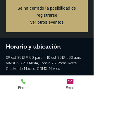
Se ha cerrado la posibilidad de
registrarse
Ver otros eventos
Horario y ubicación
09 oct 2019, 9:00 p.m. – 10 oct 2019, 1:00 a.m.
MAISON ARTEMISIA, Tonalá 23, Roma Norte,
Ciudad de México, CDMX, México
Invitados
Phone
Email
Ver todos